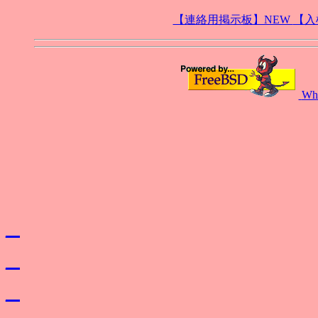
【連絡用掲示板】NEW
【入
Wh
_
_
_