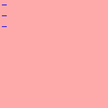
_
_
_