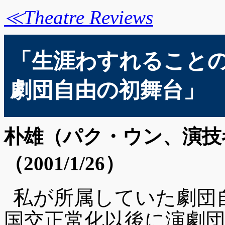
≪Theatre Reviews
「生涯わすれること
劇団自由の初舞台」
朴雄（パク・ウン、演技
（2001/1/26）
私が所属していた劇団自
国交正常化以後に演劇団