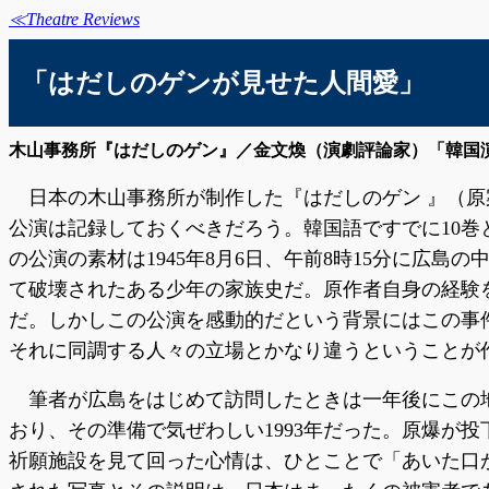
≪Theatre Reviews
「はだしのゲンが見せた人間愛」
木山事務所『はだしのゲン』／金文煥（演劇評論家）「韓国演劇」
日本の木山事務所が制作した『はだしのゲン 』（
公演は記録しておくべきだろう。韓国語ですでに10巻
の公演の素材は1945年8月6日、午前8時15分に広島
て破壊されたある少年の家族史だ。原作者自身の経験
だ。しかしこの公演を感動的だという背景にはこの事
それに同調する人々の立場とかなり違うということが
筆者が広島をはじめて訪問したときは一年後にこの
おり、その準備で気ぜわしい1993年だった。原爆が
祈願施設を見て回った心情は、ひとことで「あいた口