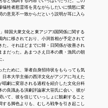
あると強調する内容でいっぱいだった。この
爆犠牲者慰霊塔を見ながらしだいに憤怒に変
間の意見不一致からだという説明が耳に入ら
?」韓国大衆文化と東アジア3国関係に関する
園内に移されており、小渕首相が予定されて
きた。それほどまでに韓・日関係が改善され
ままだった。あまつさえ日本の農・漁民の朝
た。
ったために、筆者自身招待状をもらっても気
、日本大学主催の西洋文化がアジアに与えた
が唱劇に変容される過程を紹介した文化分科
本の良識ある演劇評論家大笹氏に会い、彼が
聞いて、彼を信じていっしょに観劇すること
調する脚色よりも、むしろ戦争を引き起こし