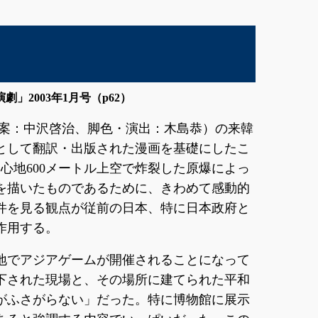
2003年1月号（p62）
原案：中沢啓治、脚色・演出：木島恭）の来韓
として翻訳・出版された漫画を基礎にしたこ
の中心地600メートル上空で炸裂した原爆によっ
を描いたものであるために、きわめて感動的
件を見る観点が従前の日本、特に日本政府と
作用する。
地でアジアゲームが開催されることになって
投下された現場と、その場所に建てられた平和
がふさがらない」だった。特に博物館に展示