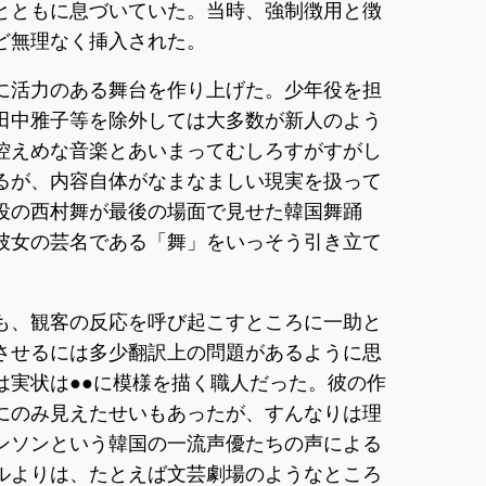
とともに息づいていた。当時、強制徴用と徴
ど無理なく挿入された。
もに活力のある舞台を作り上げた。少年役を担
田中雅子等を除外しては大多数が新人のよう
控えめな音楽とあいまってむしろすがすがし
るが、内容自体がなまなましい現実を扱って
役の西村舞が最後の場面で見せた韓国舞踊
彼女の芸名である「舞」をいっそう引き立て
も、観客の反応を呼び起こすところに一助と
させるには多少翻訳上の問題があるように思
は実状は●●に模様を描く職人だった。彼の作
にのみ見えたせいもあったが、すんなりは理
ンソンという韓国の一流声優たちの声による
ルよりは、たとえば文芸劇場のようなところ