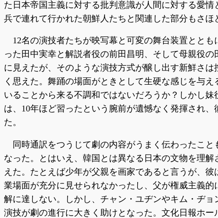
た日本帝国主義に対する批判意識が人間に対する愛情
兵で連れて行かれた朝鮮人たちと関連した部分もさほ
12名の演技者たちが映写幕と可変の舞台装置とと
った田中実幸と解説者役の前田昌明、そして母親役の
に見えたが、そのような演技方式が醸し出す新鮮さは
く思えた。舞踊の場面がときとして生硬な感じを与え
いることから来る不調和ではないだろうか？しかし妹
は、10年ほど習ったという腕前が遺憾なく発揮され、
た。
同時通訳をつうじて劇の内容がうまく伝わったこと
なった。とはいえ、韓国とは異なる日本の文物を理解
えた。たとえば少年が父親を画家であると言うが、彼
業場面が充分に見せられなかったし、父が権威主義的
解に達しない。しかし、チャン・ユヂンやキム・ヂョ
演技が劇の進行に大きく助けとなった。文化日報ホー