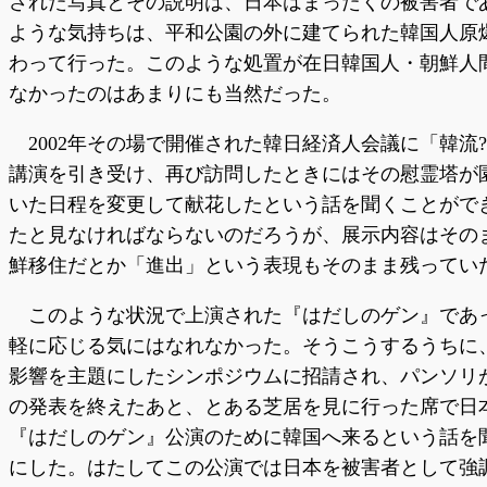
された写真とその説明は、日本はまったくの被害者で
ような気持ちは、平和公園の外に建てられた韓国人原
わって行った。このような処置が在日韓国人・朝鮮人
なかったのはあまりにも当然だった。
2002年その場で開催された韓日経済人会議に「韓流
講演を引き受け、再び訪問したときにはその慰霊塔が
いた日程を変更して献花したという話を聞くことがで
たと見なければならないのだろうが、展示内容はその
鮮移住だとか「進出」という表現もそのまま残ってい
このような状況で上演された『はだしのゲン』であ
軽に応じる気にはなれなかった。そうこうするうちに
影響を主題にしたシンポジウムに招請され、パンソリ
の発表を終えたあと、とある芝居を見に行った席で日
『はだしのゲン』公演のために韓国へ来るという話を
にした。はたしてこの公演では日本を被害者として強