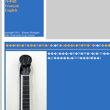
日本語
Français
English
copyright 2011 : Rintaro Nishigaki
http://fweb.midi.co.jp/~rintaro
���l�b�T���X�M�^�[
�E
�o���b�N�M�^�[
�E
���
���}���e�B�N�M�^�[�i19��
�@�����ʂ�A19���I�̃��}