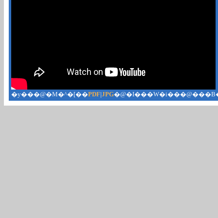
�y���@�M�^�[��
PDF
|
JPG
�@�I���W�i���@���B